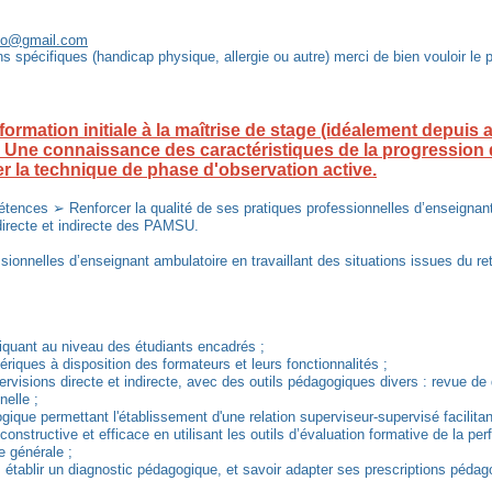
so@gmail.com
 spécifiques (handicap physique, allergie ou autre) merci de bien vouloir le p
ormation initiale à la maîtrise de stage (idéalement depuis
e. Une connaissance des caractéristiques de la progression 
r la technique de phase d'observation active.
nces ➢ Renforcer la qualité de ses pratiques professionnelles d’enseignant a
directe et indirecte des PAMSU.
sionnelles d’enseignant ambulatoire en travaillant des situations issues du re
liquant au niveau des étudiants encadrés ;
riques à disposition des formateurs et leurs fonctionnalités ;
ervisions directe et indirecte, avec des outils pédagogiques divers : revue de 
nelle ;
gique permettant l'établissement d'une relation superviseur-supervisé facilitan
constructive et efficace en utilisant les outils d’évaluation formative de la pe
e générale ;
ne, établir un diagnostic pédagogique, et savoir adapter ses prescriptions péda