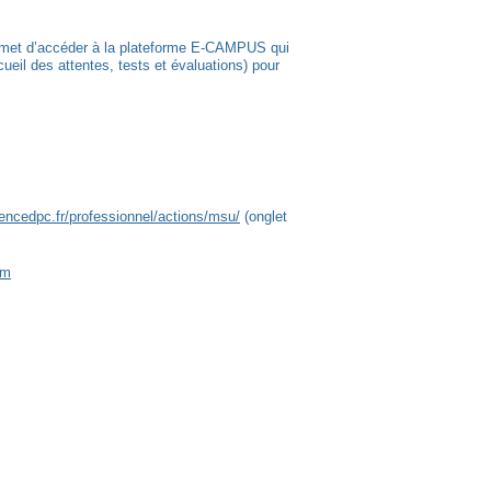
s permet d’accéder à la plateforme E-CAMPUS qui
eil des attentes, tests et évaluations) pour
encedpc.fr/professionnel/actions/msu/
(onglet
om