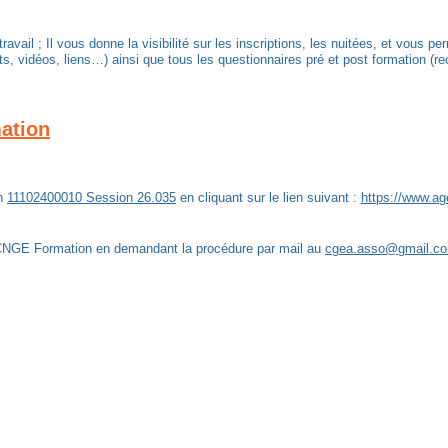
ravail ; Il vous donne la visibilité sur les inscriptions, les nuitées, et vou
 vidéos, liens…) ainsi que tous les questionnaires pré et post formation (recu
mation
on
11102400010 Session 26.035
en cliquant sur le lien suivant :
https://www.ag
 du CNGE Formation en demandant la procédure par mail
au
cgea.asso@gmail.c