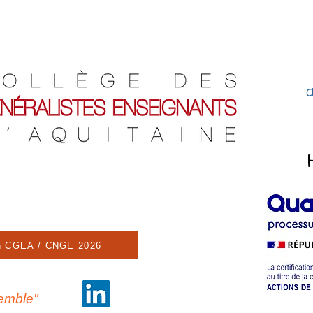
C
n CGEA / CNGE 2026
semble"