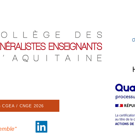
C
n CGEA / CNGE 2026
semble"