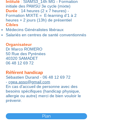
Intitulé
:
SIAMS3_14h MG - Formation
initiale des PAMSU 3e cycle (mixte)
Durée
:
14 heures (2 x 7 heures) -
Formation MIXTE = E-learning d'1 à 2
heures + 2 jours (13h) de présentiel
Cibles
Médecins Généralistes libéraux
Salariés en centres de santé conventionnés
Organisateur
Dr Marco ROMERO
50 Rue des Pyrénées
40320 SAMADET
06 48 12 69 72
Référent handicap
Sébastien Durand -
06 48 12 69 72
-
cgea.asso@gmail.com
​En cas d'accueil de personne avec des
besoins spécifiques (handicap physique,
allergie ou autre) merci de bien vouloir le
prévenir.
Plan