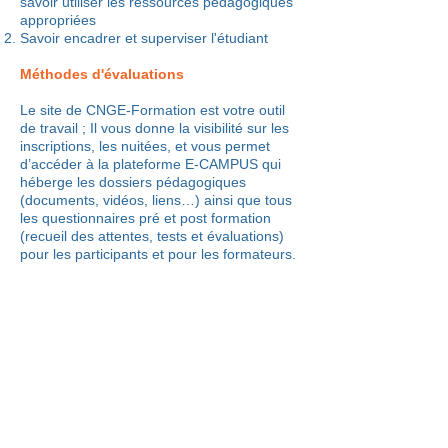
savoir utiliser les ressources pédagogiques
appropriées
Savoir encadrer et superviser l'étudiant
Méthodes d'évaluations
Le site de CNGE-Formation est votre outil
de travail ; Il vous donne la visibilité sur les
inscriptions, les nuitées, et vous permet
d’accéder à la plateforme E-CAMPUS qui
héberge les dossiers pédagogiques
(documents, vidéos, liens…) ainsi que tous
les questionnaires pré et post formation
(recueil des attentes, tests et évaluations)
pour les participants et pour les formateurs.
Pour m'inscrire à cette
formation
3 étapes :
1
. Inscrivez vous sur Mon DPC à la
formation
11102400001
Session 25.059
en
cliquant sur le lien suivant