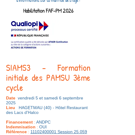
d'informations sur la maitrise de stage !
Habilitation FAF-PM 2026
SIAMS3 - Formation
initiale des PAMSU 3ème
cycle
Date
vendredi 5 et samedi 6 septembre
2025
Lieu
HAGETMAU (40) - Hôtel Restaurant
des Lacs d'Halco
Financement
:
ANDPC
Indemnisation
:
OUI
Référence
:
11102400001
Session 25.059