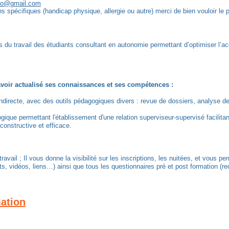
so@gmail.com
 spécifiques (handicap physique, allergie ou autre) merci de bien vouloir le p
ns du travail des étudiants consultant en autonomie permettant d’optimiser l’a
avoir actualisé ses connaissances et ses compétences :
irecte, avec des outils pédagogiques divers : revue de dossiers, analyse de si
gique permettant l'établissement d'une relation superviseur-supervisé facilitan
constructive et efficace.
ravail ; Il vous donne la visibilité sur les inscriptions, les nuitées, et vou
 vidéos, liens…) ainsi que tous les questionnaires pré et post formation (recu
mation