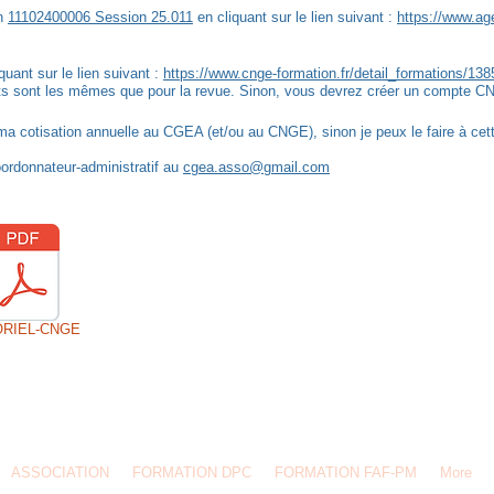
on
11102400006 Session 25.011
en cliquant sur le lien suivant :
https://www.ag
uant sur le lien suivant :
https://www.cnge-formation.fr/detail_formations/138
nts sont les mêmes que pour la revue. Sinon, vous devrez créer un compte CN
églé ma cotisation annuelle au CGEA (et/ou au CNGE), sinon je peux le faire à ce
oordonnateur-administratif au
cgea.asso@gmail.com
ORIEL-CNGE
ASSOCIATION
FORMATION DPC
FORMATION FAF-PM
More