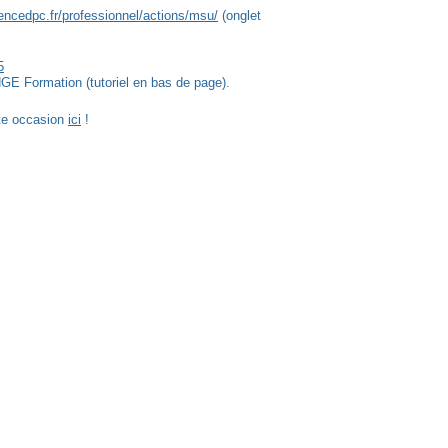
encedpc.fr/professionnel/actions/msu/
(onglet
5
GE Formation (tutoriel en bas de page).
tte occasion
ici
!