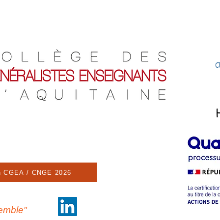
C
n CGEA / CNGE 2026
semble"