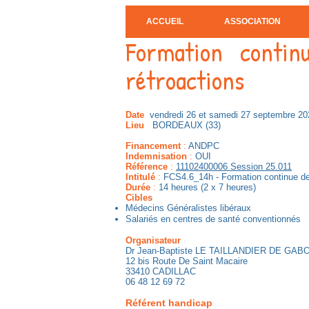
ACCUEIL
ASSOCIATION
Formation conti
rétroactions
Date
vendredi 26 et samedi 27 septembre 20
Lieu
BORDEAUX (33)
Financement
:
ANDPC
Indemnisation
:
OUI
Référence
:
11102400006 Session 25.011
Intitulé
:
FCS4.6_14h - Formation continue de
Durée
:
14 heures (2 x 7 heures)
Cibles
Médecins Généralistes libéraux
Salariés en centres de santé conventionnés
Organisateur
Dr Jean-Baptiste LE TAILLANDIER DE GAB
12 bis Route De Saint Macaire
33410 CADILLAC
06 48 12 69 72
Référent handicap