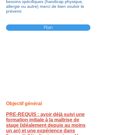
besoins spécifiques (handicap physique,
allergie ou autre) merci de bien vouloir le
prévenir.
Plan
Objectif général
PRE-REQUIS : avoir déjà suivi une
formation initiale à la maîtrise de
stage (idéalement depuis au moins
un an) et une expérience dans