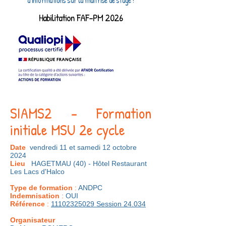
d'informations sur la maitrise de stage !
Habilitation FAF-PM 2026
SIAMS2 - Formation
initiale MSU 2e cycle
Date
vendredi 11 et samedi 12 octobre
2024
Lieu
HAGETMAU (40) - Hôtel Restaurant
Les Lacs d'Halco
Type de formation
:
ANDPC
Indemnisation
:
OUI
Référence
:
11102325029
Session 24.034
Organisateur