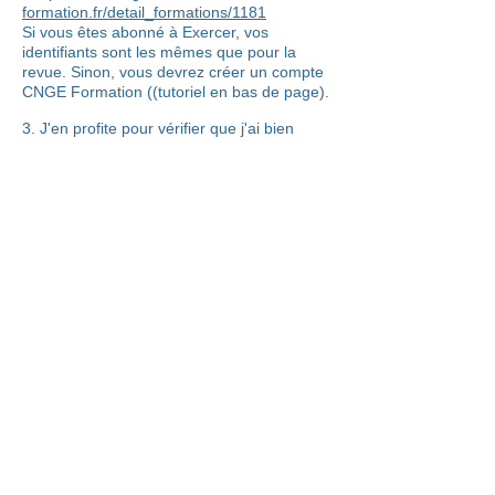
formation.fr/detail_formations/1181
Si vous êtes abonné à Exercer, vos
identifiants sont les mêmes que pour la
revue. Sinon, vous devrez créer un compte
CNGE Formation ((tutoriel en bas de page).
3. J'en profite pour vérifier que j'ai bien
réglé ma cotisation annuelle au CGEA
(et/ou au CNGE), sinon je peux le faire à
cette occasion
ici
!
En cas de besoin, contacter directement le
coordonnateur-administratif au
cgea.asso@gmail.com
TUTORIEL-DPC