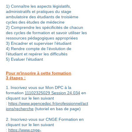
1) Connaître les aspects législatifs,
administratifs et pratiques du stage
ambulatoire des étudiants de troisième
cycles des études de médecine
2) Comprendre les spécificités de chacun
des cycles de formation et savoir utiliser les
ressources pédagogiques appropriées
3) Encadrer et superviser l’étudiant
4) Rendre compte de l’évolution de
l’étudiant et repérer les difficultés
5) Evaluer l’étudiant
Pour m'inscrire à cette formation
3 étapes :
1. Inscrivez vous sur Mon DPC à la
formation
11102325029
Session 24.034
en
cliquant sur le lien suivant
:
https://www.agencedpc.fr/professionnel/act
ions/recherche
(tutoriel en bas de page)
2. Inscrivez-vous sur CNGE Formation en
cliquant sur le lien suivant
:
https://www.cnge-